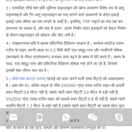
3। प्रचलित शीसे रेशा छवि भूमिगत पाइपलाइन की खोज उपकरण विशेष रूप से धातु
पाइपलाइनों और गैर-धातु पाइपलाइन का पता लगाने वाले उपकरणों के क्षेत्र इकाई
इकाई उच्च कीमत का पता लगाने के आदी है। इसलिए, FRP पाइपों का पता एक बार
दफनाया जा सकता है, और बाद में अलग -अलग निर्माण क्षेत्र इकाइयों को केवल निर्माण
के दौरान पाइपलाइन को खोदना और चोट लगी है।
4। फाइबरग्लास छवि में खराब एक्टिनिक विकिरण संरक्षण है। सरफेस-माउंटेड ग्लास
स्टील के पाइप अपनी सतह पर 0.5 मिमी मोटी राल-समृद्ध परत और पराबैंगनी शोषक
(कारखाने के भीतर प्रसंस्करण) बनाकर उम्र बढ़ने के समय में देरी करते हैं। समय के
साथ, राल-समृद्ध परत और एक्टिनिक विकिरण शोषक नष्ट होने जा रहे हैं, जिससे
इसकी सेवा जीवन चल रहा है।
5।
शीसे रेशा कस्टम उत्पाद
गहराई को कवर करने वाली उच्च मिट्टी की आवश्यकता
है। आम तौर पर, अंतिम सड़क के नीचे SN5000 ग्रेड ग्लास स्टील पाइप की उथली
कवर मिट्टी 0.8 मीटर नहीं है; सबसे गहरी कवर मिट्टी 3.0 मीटर से बड़ी नहीं है;
SN2500 ग्रेड ग्लास स्टील पाइप की उथली कवर मिट्टी 0.8 मी नहीं है; सबसे गहरी
कवरिंग मिट्टी 1.2 मीटर से बड़ी नहीं है (सबसे गहरी कवर मिट्टी का सबसे छोटा कुल
क्रमशः 0.7 मी और 4.0 मीटर है)।
zhyfrp@zhyfrp.com.cn
+86 15801078718
+86 15005619161
6। फाइबरग्लास फैब्रिकेशन उत्पाद के बैकफिल में पाइपलाइन की बाहरी दीवार पर
चोट से बचने के लिए ईंटों, पत्थरों और विभिन्न श्रमसाध्य वस्तुओं को 50 मिमी से बड़ी