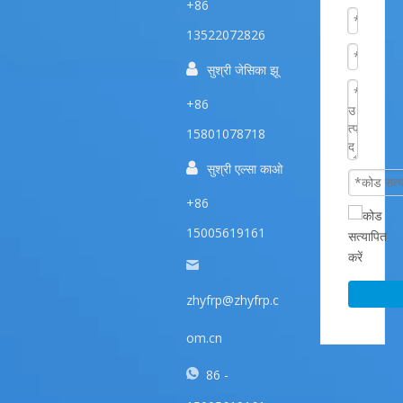
+86
13522072826

सुश्री जेसिका झू
+86
15801078718

सुश्री एल्सा काओ
+86
15005619161
zhyfrp@zhyfrp.c
om.cn
86 -