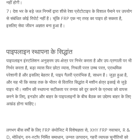
नहीं होगी।
sale@zhyfrp.com.cn
+86 15005619161
+86 18297984288
7। देश भर के बड़े जल निगमों द्वारा शीसे रेशा प्रोटोटाइप के विशाल पैमाने पर उपयोग
से संबंधित कोई रिपोर्ट नहीं है। चूंकि FRP एक नए तरह का पाइप हो सकता है,
sale03@zhyfrp.com.cn
+86 18297984288
+86 15005619161
इसलिए सेवा जीवन अज्ञात बना हुआ है।
पाइपलाइन स्थापना के सिद्धांत
पाइपलाइन इंस्टॉलेशन अनुक्रम उप-क्षेत्र पर निर्भर करता है और उप-प्रणाली पर भी
निर्भर करता है, बड़ा व्यास फिर छोटा व्यास, निचली परत उच्च परत, प्राथमिक
परेशानी है और इसलिए बेहतर है, पाइप गैलरी प्रारंभिक है, साधन है। जुड़ा हुआ है,
और यह भी कि सतह तक के भीतर से वितरित सिद्धांत में मशीन क्षेत्र इकाई से जुड़े
पाइप भी। मशीन की स्थापना सटीकता पर तनाव को दूर करने के प्रभाव को वापस
करने के लिए, इनडोर और बाहर के पाइपलाइनों के बीच बैठक का उद्देश्य बाहर के लिए
अखंड होना चाहिए।
लगभग बीस वर्षों के लिए FRP कंपोजिट में विशेषज्ञता से, XHY FRP नवाचार, R &
D, मोल्डिंग, वन-स्टॉप निर्मित समाधान, उन्नत उत्पादन, गहरी व्यापक चुनौतियों को