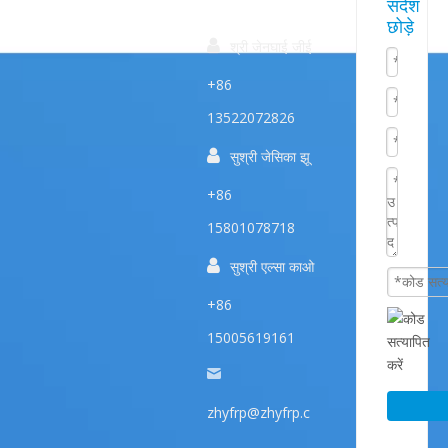
त्वरित
संदेश
छोड़े
उत्पाद
सम्पक

श्री जेनघाई जीई
+86
13522072826

सुश्री जेसिका झू
+86
15801078718

सुश्री एल्सा काओ
+86
15005619161
zhyfrp@zhyfrp.c