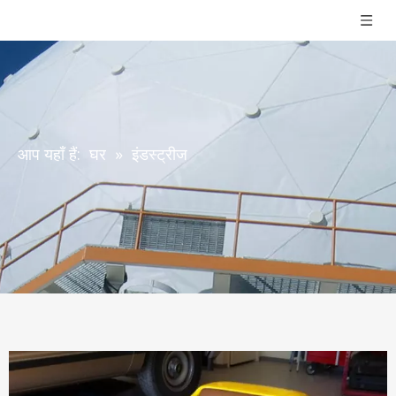
आप यहाँ हैं:
घर
»
इंडस्ट्रीज