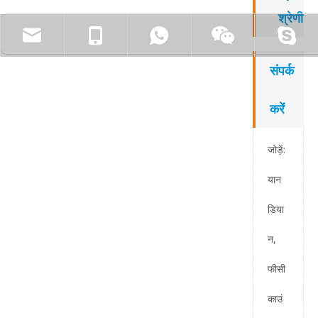
श्रेणी
संपर्क
करें
जोड़ें:
यान
डिया
न,
फीसी
काउं