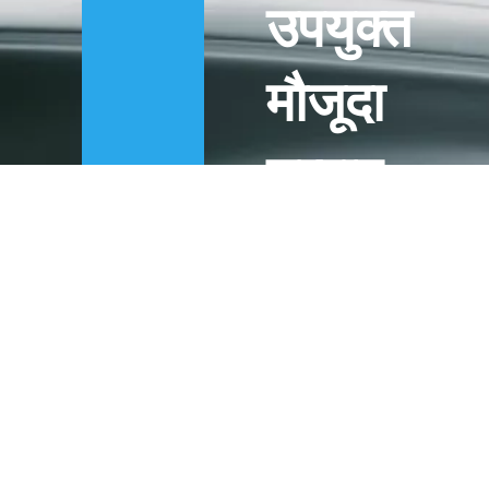
उपयुक्त
मौजूदा
उत्पाद
नहीं?
इसे
अनुकूलित
करो!