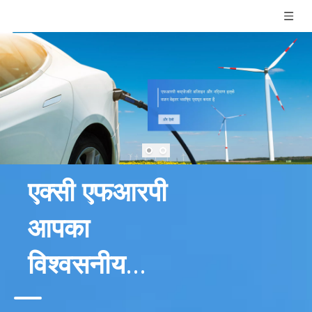
एक्सी एफआरपी
आपका
विश्वसनीय
भागीदार
राय