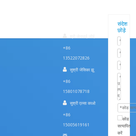
त्वरित
हमारे
संपर्क करें
संदेश
छोड़े
उत्पाद
सम्पक

श्री जेनघाई जीई
+86
13522072826

सुश्री जेसिका झू
+86
15801078718

सुश्री एल्सा काओ
+86
15005619161