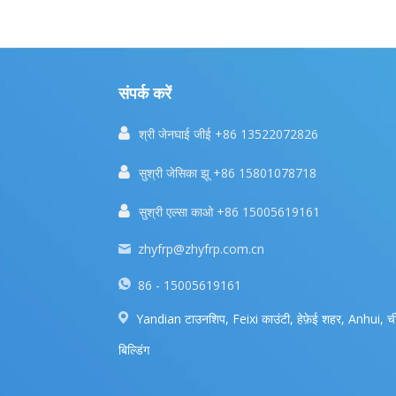
संपर्क करें

श्री जेनघाई जीई +86 13522072826

सुश्री जेसिका झू +86 15801078718

सुश्री एल्सा काओ +86 15005619161
zhyfrp@zhyfrp.com.cn
86 - 15005619161
Yandian टाउनशिप, Feixi काउंटी, हेफ़ेई शहर, Anhui, ची
बिल्डिंग