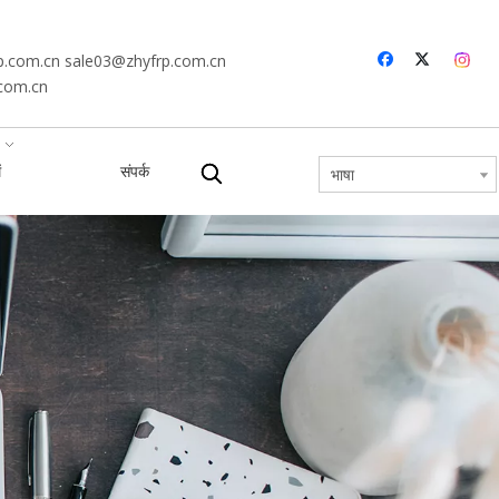
p.com.cn
sale03@zhyfrp.com.cn
.com.cn
ं
संपर्क
भाषा