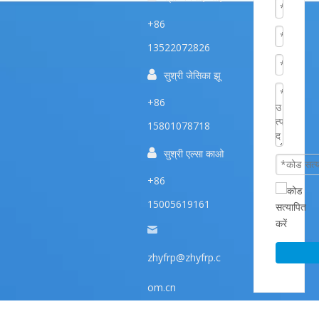
+86
13522072826

सुश्री जेसिका झू
+86
15801078718

सुश्री एल्सा काओ
+86
15005619161
zhyfrp@zhyfrp.c
om.cn
86 -