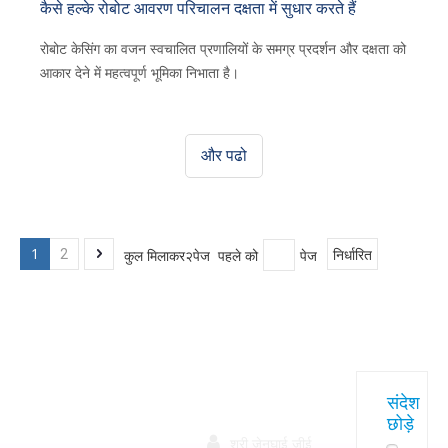
कैसे हल्के रोबोट आवरण परिचालन दक्षता में सुधार करते हैं
रोबोट केसिंग का वजन स्वचालित प्रणालियों के समग्र प्रदर्शन और दक्षता को
आकार देने में महत्वपूर्ण भूमिका निभाता है।
और पढो
1
कुल मिलाकर२पेज पहले को
पेज
2
निर्धारित
त्वरित
हमारे
संपर्क करें
संदेश
छोड़े
उत्पाद
सम्पक

श्री जेनघाई जीई