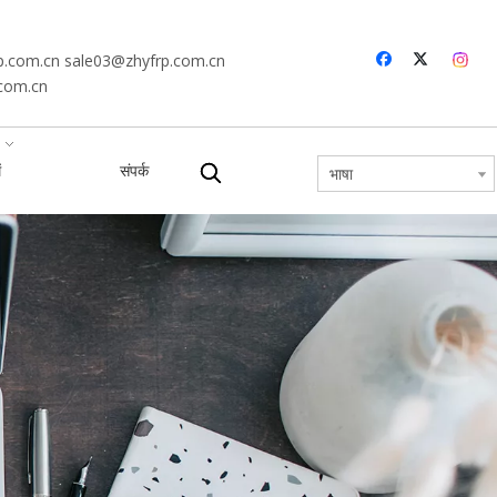
p.com.cn
sale03@zhyfrp.com.cn
.com.cn
ं
संपर्क
भाषा