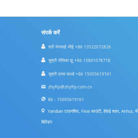
संपर्क करें

श्री जेनघाई जीई +86 13522072826

सुश्री जेसिका झू +86 15801078718

सुश्री एल्सा काओ +86 15005619161
zhyfrp@zhyfrp.com.cn
86 - 15005619161
Yandian टाउनशिप, Feixi काउंटी, हेफ़ेई शहर, Anhui, ची
बिल्डिंग