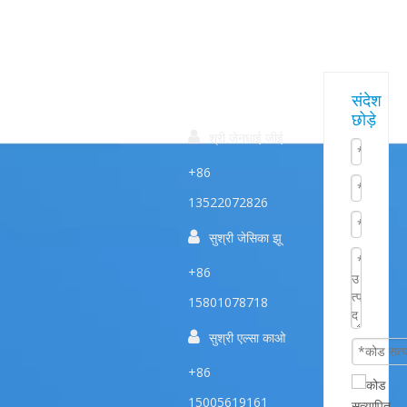
त्वरित
हमारे
संपर्क करें
संदेश
छोड़े
उत्पाद
सम्पक

श्री जेनघाई जीई
+86
13522072826

सुश्री जेसिका झू
+86
15801078718

सुश्री एल्सा काओ
+86
15005619161