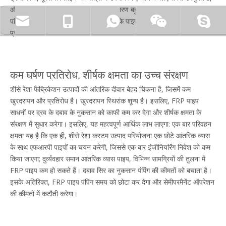
और खदान क्षेत्र एफआरपी के गर्मी का स्थानांतरण बहुत छोटा है, केवल 0.23। इसके
zhyfrp@zhyfrp.com.cn
+86 15801078718
+86 15005619161
पांच-हजारवें हिस्से, शीसे रेशा कस्टम उत्पादों के पाइपों में शानदार थर्मल इन्सुलेशन
प्रदर्शन है।
sale@zhyfrp.com.cn
+86 15005619161
+86 18297984288
कम घर्षण प्रतिरोध, शीर्षक क्षमता का उच्च संरक्षण
sale03@zhyfrp.com.cn
+86 18297984288
+86 15005619161
शीसे रेशा फैब्रिकेशन उत्पादों की आंतरिक दीवार बेहद चिकना है, जिसमें कम
खुरदरापन और प्रतिरोध है। खुरदरापन स्थिरांक शून्य है। इसलिए, FRP पाइप
साधनों पर द्रव के दबाव के नुकसान को काफी कम कर देगा और शीर्षक क्षमता के
संरक्षण में सुधार करेगा। इसलिए, यह महत्वपूर्ण आर्थिक लाभ लाएगा: एक बार परिवहन
क्षमता यह है कि एक ही, शीसे रेशा कस्टम उत्पाद परियोजना एक छोटे आंतरिक व्यास
के साथ एफआरपी पाइपों का चयन करेगी, जिससे एक बार इंजीनियरिंग निवेश को कम
किया जाएगा; दुर्व्यवहार समान आंतरिक व्यास पाइप, विभिन्न सामग्रियों की तुलना में
FRP पाइप कम हो सकते हैं। दबाव सिर का नुकसान पंपिंग की कीमतों को बचाता है।
इसके अतिरिक्त, FRP पाइप पंपिंग समय को छोटा कर देगा और सेमीपरमैनेंट ऑपरेशन
की कीमतों में कटौती करेगा।