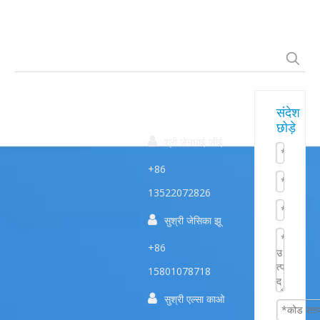
त्वरित
हमारे
संपर्क करें
संदेश
छोड़े
उत्पाद
सम्पक

श्री जेनघाई जीई
+86
13522072826

सुश्री जेसिका झू
+86
15801078718

सुश्री एल्सा काओ