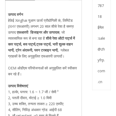
787
उत्पाद वर्णन
18
हेफ़ेई Xinghai युआन ऊर्जा प्रौद्योगिकी कं, लिमिटेड
(XHY एफआरपी) लगभग 20 साल शीसे रेशा है समग्र
ईमेल
उत्पाद
एफआरपी
डिजाइनर और उत्पादक
, जो
व्यावसायिक रूप से बना रहा है
शीसे रेशा ऑटो पार्ट्स में
:
sale
कार पार्ट्स, बस पार्ट्स,
ट्रक पार्ट्स, भारी शुल्क वाहन
@zh
भागों, ट्रेन अंदरूनी, पवन टरबाइन भागों,
ग्लोबल
ग्राहकों के लिए अनुकूलित एफआरपी उत्पादों।
yfrp.
OEM ओडीएम परियोजनाओं को अनुकूलित करें स्वीकार
com
कर रहे हैं।
.cn
उत्पाद विशेषताएं
1, हल्के, घनत्व: 1.6 ~ 1.7 जी / सेमी ³
2, पतली दीवार, मोटाई ≥ 1.0 मिमी
3, उच्च शक्ति, तन्यता ताकत ≥ 220 एमपीए
4, सीलिंग, निविड़ अंधकार ग्रेड: आईपी 68
5, लौ retardant, v0 स्तर से मिलते हैं