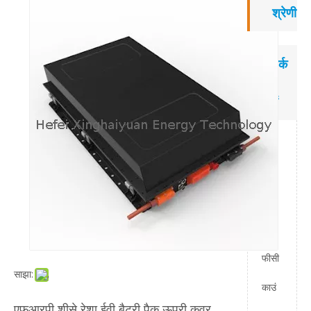
श्रेणी
संपर्क
करें
जोड़ें:
यान
डिया
न,
फीसी
साझा:
काउं
एफआरपी शीसे रेशा ईवी बैटरी पैक ऊपरी कवर