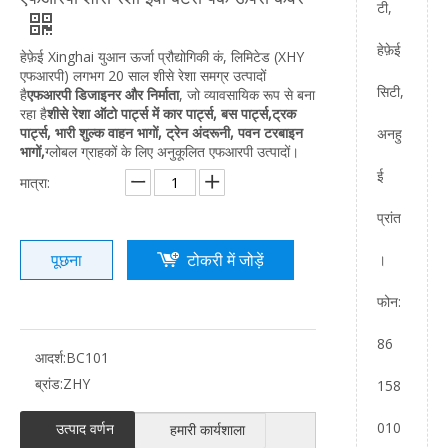
टी,
हेफ़ेई
हेफ़ेई Xinghai युआन ऊर्जा प्रौद्योगिकी कं, लिमिटेड (XHY
एफआरपी) लगभग 20 साल शीसे रेशा समग्र उत्पादों
सिटी,
है
एफआरपी
डिजाइनर और निर्माता
, जो व्यावसायिक रूप से बना
रहा है
शीसे रेशा ऑटो पार्ट्स में कार पार्ट्स, बस पार्ट्स,
ट्रक
पार्ट्स, भारी शुल्क वाहन भागों, ट्रेन अंदरूनी, पवन टरबाइन
अनहु
भागों,
ग्लोबल ग्राहकों के लिए अनुकूलित एफआरपी उत्पादों।
ई
मात्रा:
प्रांत
पूछना
टोकरी में जोड़ें
।
फोन:
86
आदर्श:
BC101
ब्रांड:
ZHY
158
010
उत्पाद वर्णन
हमारी कार्यशाला