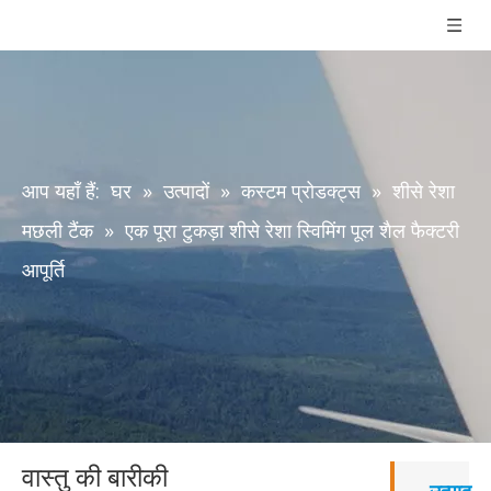
आप यहाँ हैं:
घर
»
उत्पादों
»
कस्टम प्रोडक्ट्स
»
शीसे रेशा
मछली टैंक
»
एक पूरा टुकड़ा शीसे रेशा स्विमिंग पूल शैल फैक्टरी
आपूर्ति
वास्तु की बारीकी