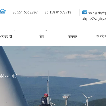
86 551 65628861
86 158 01078718
sale@zhyfr
zhyfrp@zhyfrp
आर एंड डी
सेवा
समाचार
के बारे मे
िकित्सा गोले