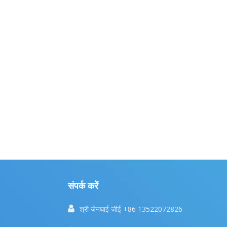
संपर्क करें

श्री जेनघाई जीई +86 13522072826