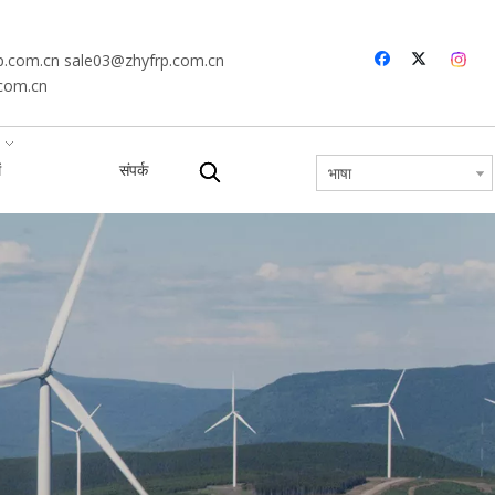
p.com.cn
sale03@zhyfrp.com.cn
.com.cn
ं
संपर्क
भाषा