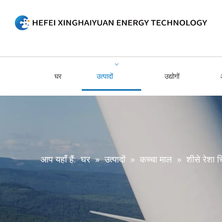
घर
उत्पादों
उद्योगों
आप यहाँ हैं:
घर
»
उत्पादों
»
कच्चा माल
»
शीसे रेशा च