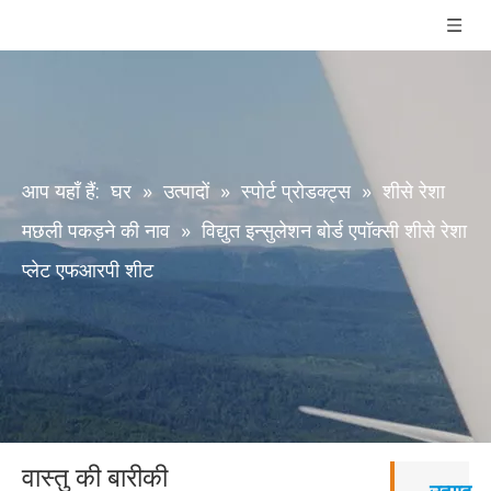
आप यहाँ हैं:
घर
»
उत्पादों
»
स्पोर्ट प्रोडक्ट्स
»
शीसे रेशा
मछली पकड़ने की नाव
»
विद्युत इन्सुलेशन बोर्ड एपॉक्सी शीसे रेशा
प्लेट एफआरपी शीट
वास्तु की बारीकी