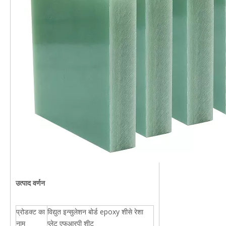
उत्पाद वर्णन
प्रोडक्ट का
विद्युत इन्सुलेशन बोर्ड epoxy शीसे रेशा
नाम
प्लेट एफआरपी शीट