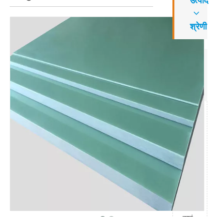
उत्पाद
श्रेणी
संपर्क
करें
जोड़ें:
यान
डिया
न,
फीसी