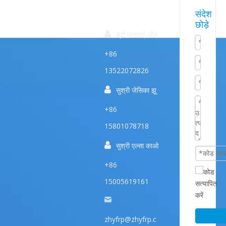
त्वरित
हमारे
संपर्क करें
संदेश
छोड़े
उत्पाद
सम्पक

श्री जेनघाई जीई
+86
13522072826

सुश्री जेसिका झू
+86
15801078718

सुश्री एल्सा काओ
+86
15005619161
zhyfrp@zhyfrp.c