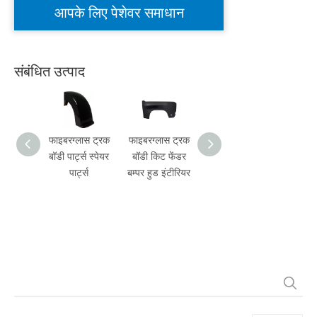
आपके लिए पेशेवर समाधान
संबंधित उत्पाद
फाइबरग्लास ट्रक
फाइबरग्लास ट्रक
फाइबरग्लास हैवी
सेमी
बॉडी पार्ट्स स्पेयर
बॉडी किट फेंडर
ड्यूटी ट्रक बंपर
फाइबरग्
पार्ट्स
बम्पर हुड इंटीरियर
बॉडी किट
फेंडर ट
पा