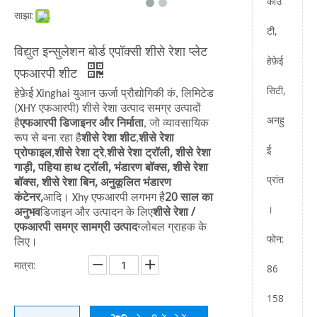
काउं
साझा:
टी,
विद्युत इन्सुलेशन बोर्ड एपॉक्सी शीसे रेशा प्लेट
हेफ़ेई
एफआरपी शीट
सिटी,
हेफ़ेई Xinghai युआन ऊर्जा प्रौद्योगिकी कं, लिमिटेड
(XHY एफआरपी) शीसे रेशा उत्पाद समग्र उत्पादों
अनहु
एफआरपी डिजाइनर और निर्माता
है
, जो व्यावसायिक
शीसे रेशा शीट
शीसे रेशा
रूप से बना रहा है
,
ई
प्रोफाइल
शीसे रेशा ट्रे
शीसे रेशा ट्रॉली, शीसे रेशा
,
,
गाड़ी, पहिया हाथ ट्रॉली, भंडारण बॉक्स, शीसे रेशा
प्रांत
बॉक्स, शीसे रेशा बिन, अनुकूलित भंडारण
कंटेनर,
20 साल का
आदि। Xhy एफआरपी लगभग है
।
अनुभव
शीसे रेशा /
डिजाइन और उत्पादन के लिए
एफआरपी समग्र सामग्री उत्पाद
ग्लोबल ग्राहक के
फोन:
लिए।
मात्रा:
86
158