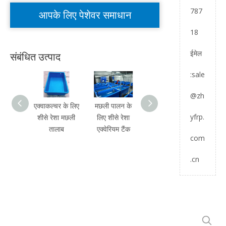
787
आपके लिए पेशेवर समाधान
18
ईमेल
संबंधित उत्पाद
:
sale
@zh
एक्वाकल्चर के लिए
मछली पालन के
एक्वाकल्चर मछली
शीसे र
yfrp.
शीसे रेशा मछली
लिए शीसे रेशा
फार्म के लिए शीसे
कृषि म
तालाब
एक्वेरियम टैंक
रेशा आयताकार
बड़ी
com
टैंक
.cn