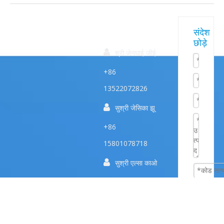
त्वरित
हमारे
संपर्क करें
संदेश
छोड़े
उत्पाद
सम्पक

श्री जेनघाई जीई
+86
13522072826

सुश्री जेसिका झू
+86
15801078718

सुश्री एल्सा काओ
+86
15005619161