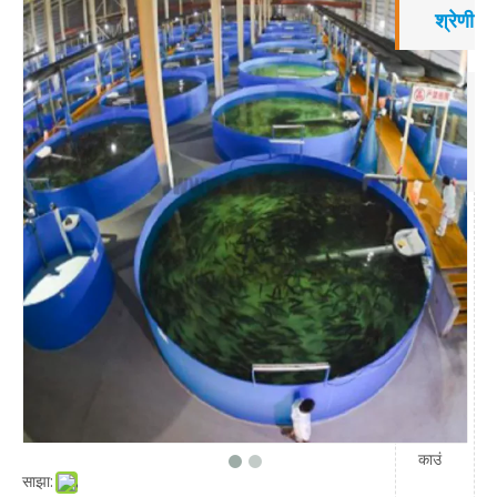
श्रेणी
संपर्क
करें
जोड़ें:
यान
डिया
न,
फीसी
काउं
साझा: