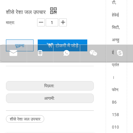
टी,
शीसे रेशा जल उपचार
हेफ़ेई
मात्रा:
सिटी,
अनहु
पूछना
टोकरी में जोड़ें
ई
प्रांत
।
पिछला:
फोन:
आगामी:
86
158
शीसे रेशा जल उपचार
010