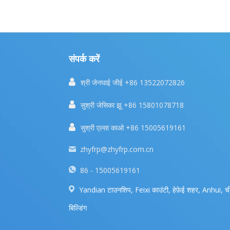
संपर्क करें

श्री जेनघाई जीई +86 13522072826

सुश्री जेसिका झू +86 15801078718

सुश्री एल्सा काओ +86 15005619161
zhyfrp@zhyfrp.com.cn
86 - 15005619161
Yandian टाउनशिप, Feixi काउंटी, हेफ़ेई शहर, Anhui, ची
बिल्डिंग