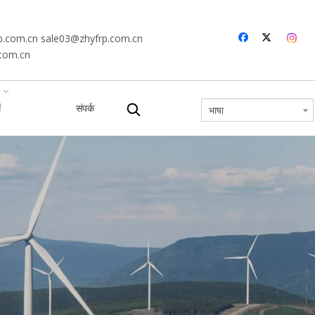
p.com.cn
sale03@zhyfrp.com.cn
.com.cn
ं
संपर्क
भाषा