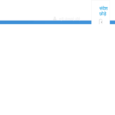
त्वरित
हमारे
संपर्क करें
संदेश
छोड़े
उत्पाद
सम्पक

श्री जेनघाई जीई
+86
13522072826

सुश्री जेसिका झू
+86
15801078718

सुश्री एल्सा काओ
+86
15005619161
zhyfrp@zhyfrp.c