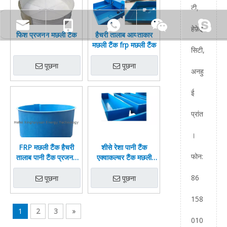
टी,
हेफ़ेई
फिश प्रजनन मछली टैंक
हैचरी तालाब आयताकार
मछली टैंक frp मछली टैंक
सिटी,
पूछना
पूछना
अनहु
ई
प्रांत
।
FRP मछली टैंक हैचरी
शीसे रेशा पानी टैंक
फोन:
तालाब पानी टैंक प्रजनन
एक्वाकल्चर टैंक मछली
मछली टैंक
तालाब
86
पूछना
पूछना
158
1
2
3
»
010