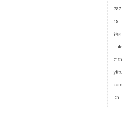
787
18
ईमेल
:
sale
@zh
yfrp.
com
.cn