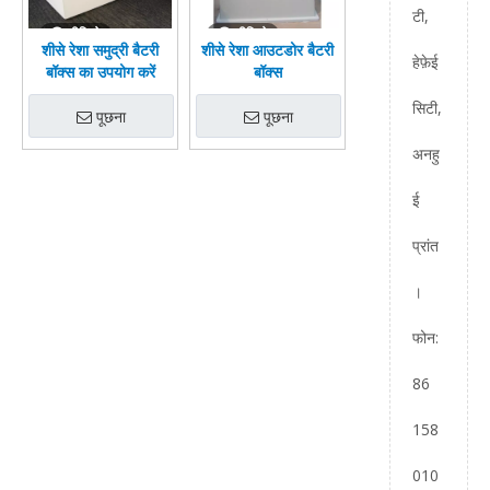
टी,
वीडियो
वीडियो
शीसे रेशा समुद्री बैटरी
शीसे रेशा आउटडोर बैटरी
हेफ़ेई
बॉक्स का उपयोग करें
बॉक्स
सिटी,
पूछना
पूछना
अनहु
ई
प्रांत
।
फोन:
86
158
010