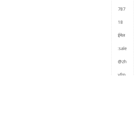
787
18
ईमेल
:
sale
@zh
yfrp.
com
.cn