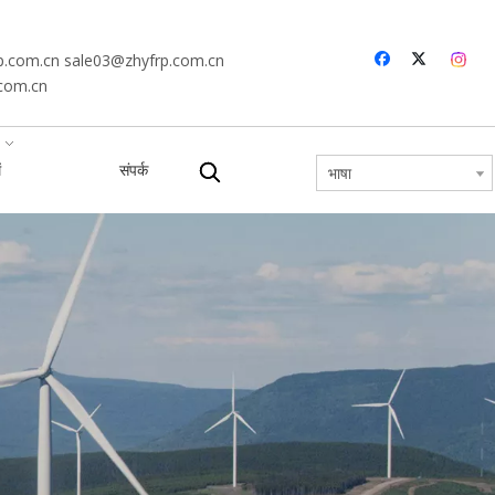
p.com.cn
sale03@zhyfrp.com.cn
.com.cn
ं
संपर्क
भाषा