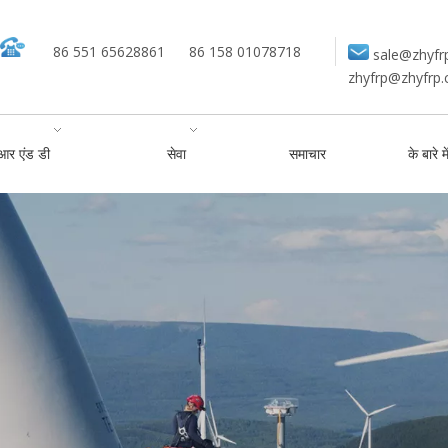
86 551 65628861
86 158 01078718
sale@zhyfr
zhyfrp@zhyfrp
आर एंड डी
सेवा
समाचार
के बारे मे