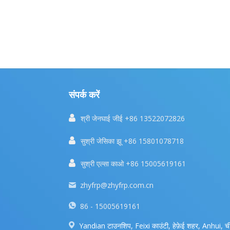
संपर्क करें

श्री जेनघाई जीई +86 13522072826

सुश्री जेसिका झू +86 15801078718

सुश्री एल्सा काओ +86 15005619161
zhyfrp@zhyfrp.com.cn
86 - 15005619161
Yandian टाउनशिप, Feixi काउंटी, हेफ़ेई शहर, Anhui, ची