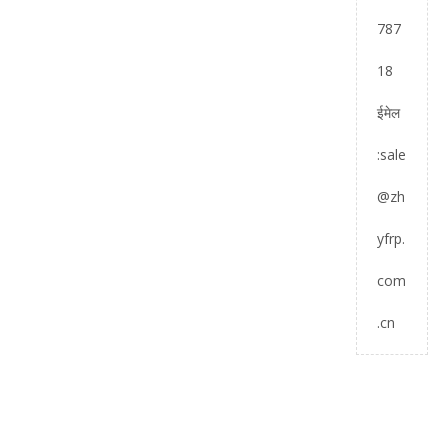
787
18
ईमेल
:
sale
@zh
yfrp.
com
.cn