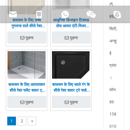
टी,
हेफ़ेई
बाथरूम के लिए उच्च
आधुनिक डिजाइन टिकाऊ
गुणवत्ता वाले शीसे रेशा
ठोस आयत एंटी-स्लिप
सिटी,
शावर ट्रे फ्लैट तल शावर
शावर बेस FRP शावर ट्रे
बेस
फाइबरग्लास शो पैन
पूछना
पूछना
अनहु
बाथरूम के लिए
ई
प्रांत
।
बाथरूम के लिए आयताकार
बाथरूम के लिए काले रंग के
फोन:
शीसे रेशा फ्लैट शावर ट्रे
शीसे रेशा शावर ट्रे फ्लोर
एफआरपी शावर बेस
शावर बेस
86
पूछना
पूछना
158
1
2
»
010