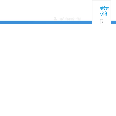
त्वरित
हमारे
संपर्क करें
संदेश
छोड़े
उत्पाद
सम्पक

श्री जेनघाई जीई
+86
13522072826

सुश्री जेसिका झू
+86
15801078718

सुश्री एल्सा काओ
+86
15005619161
zhyfrp@zhyfrp.c